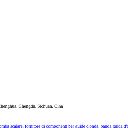
i Chenghua, Chengdu, Sichuan, Cina
omba scalare
,
fornitore di componenti per guide d'onda
,
banda guida d'