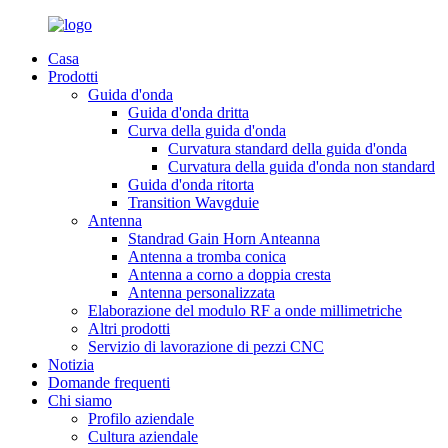
Casa
Prodotti
Guida d'onda
Guida d'onda dritta
Curva della guida d'onda
Curvatura standard della guida d'onda
Curvatura della guida d'onda non standard
Guida d'onda ritorta
Transition Wavgduie
Antenna
Standrad Gain Horn Anteanna
Antenna a tromba conica
Antenna a corno a doppia cresta
Antenna personalizzata
Elaborazione del modulo RF a onde millimetriche
Altri prodotti
Servizio di lavorazione di pezzi CNC
Notizia
Domande frequenti
Chi siamo
Profilo aziendale
Cultura aziendale