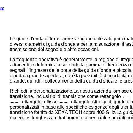
Le guide d'onda di transizione vengono utilizzate principal
diversi diametri di guida d'onda e per la misurazione, il test
trasmissione del segnale e altre occasioni.
La frequenza operativa è generalmente la regione di frequ
adiacenti, o determinata secondo la gamma di frequenza de
segnali, l'ingresso delle porte della guida d'onda a piccola 
d'onda a grande apertura, e c'è la possibilità di modalità d
grande, quindi il collegamento della guida d'onda e le pres
Richiedi la personalizzazione.La nostra azienda fornisce un
transizione, inclusi tipi di transizione come rettangolo ←
←→ rettangolo, ellisse ←→ rettangolo.Altri tipi di guide d
personalizzati in base alle specifiche esigenze degli utent
transizione fornita da XEXA TECH copre 400 GHz.La guida 
materiale, lunghezza e trattamento superficiale speciali può